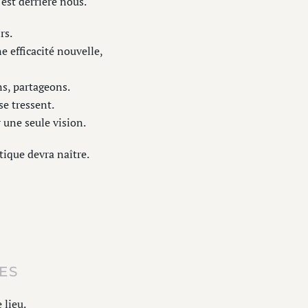
est derrière nous.
rs.
 efficacité nouvelle,
s, partageons.
se tressent.
 une seule vision.
stique devra naître.
ES
 lieu.