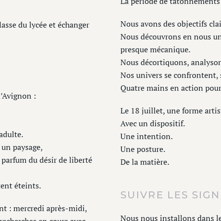
La période de tâtonnements 
Nous avons des objectifs clai
lasse du lycée et échanger
Nous découvrons en nous une
presque mécanique.
Nous décortiquons, analyson
Nos univers se confrontent, 
Quatre mains en action pour
d’Avignon :
Le 18 juillet, une forme arti
Avec un dispositif.
adulte.
Une intention.
r un paysage,
Une posture.
 parfum du désir de liberté
De la matière.
tent éteints.
SUIVRE LES SIGN
nt : mercredi après-midi,
Nous nous installons dans le