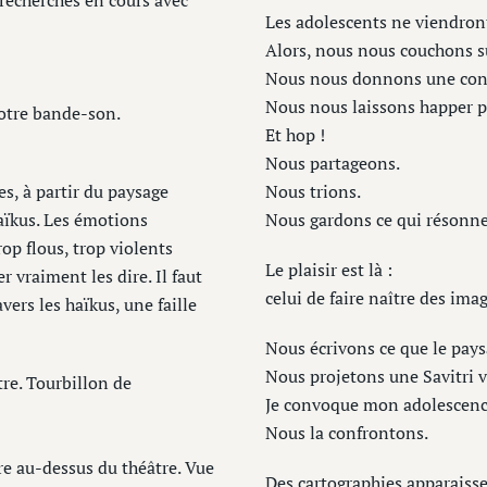
recherches en cours avec
Les adolescents ne viendron
Alors, nous nous couchons s
Nous nous donnons une contr
Nous nous laissons happer pa
notre bande-son.
Et hop !
Nous partageons.
es, à partir du paysage
Nous trions.
haïkus. Les émotions
Nous gardons ce qui résonne
p flous, trop violents
Le plaisir est là :
er vraiment les dire. Il faut
celui de faire naître des im
vers les haïkus, une faille
Nous écrivons ce que le pays
Nous projetons une Savitri v
re. Tourbillon de
Je convoque mon adolescenc
Nous la confrontons.
e au-dessus du théâtre. Vue
Des cartographies apparaisse