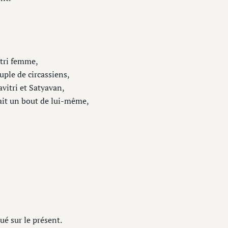
itri femme,
uple de circassiens,
avitri et Satyavan,
irait un bout de lui-même,
é sur le présent.