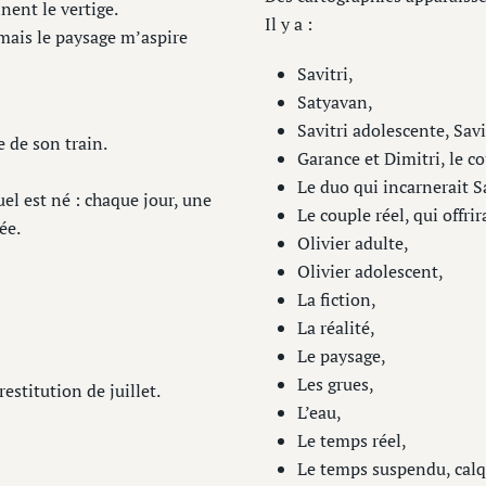
nent le vertige.
Il y a :
mais le paysage m’aspire
Savitri,
Satyavan,
Savitri adolescente, Sav
e de son train.
Garance et Dimitri, le co
Le duo qui incarnerait S
uel est né : chaque jour, une
Le couple réel, qui offr
ée.
Olivier adulte,
Olivier adolescent,
La fiction,
La réalité,
Le paysage,
Les grues,
estitution de juillet.
L’eau,
Le temps réel,
Le temps suspendu, calqu