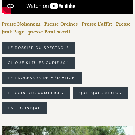
Presse Nohanent
-
Presse Orcines
-
Presse L'affût
-
Presse
Junk Page
-
presse Pont-scorff
-
LE DOSSIER DU SPECTACLE
CLIQUE SI TU ES CURIEUX !
LE PROCESSUS DE MÉDIATION
LE COIN DES COMPLICES
QUELQUES VIDÉOS
LA TECHNIQUE