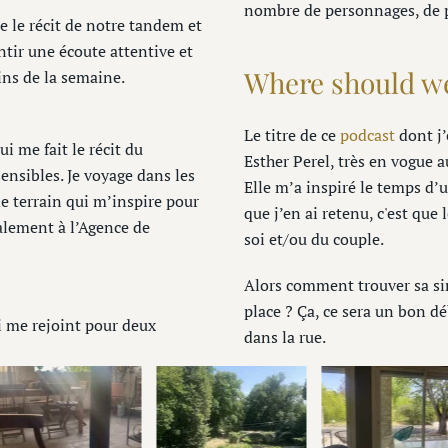
nombre de personnages, de p
e le récit de notre tandem et
ntir une écoute attentive et
Where should we 
ins de la semaine.
Le titre de ce
podcast
dont j’
i me fait le récit du
Esther Perel, très en vogue 
ensibles. Je voyage dans les
Elle m’a inspiré le temps d’
 de terrain qui m’inspire pour
que j’en ai retenu, c'est qu
balement à l’Agence de
soi et/ou du couple.
Alors comment trouver sa si
place ? Ça, ce sera un bon d
i me rejoint pour deux
dans la rue.